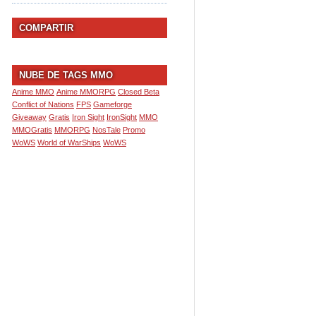
COMPARTIR
NUBE DE TAGS MMO
Anime MMO
Anime MMORPG
Closed Beta
Conflict of Nations
FPS
Gameforge
Giveaway
Gratis
Iron Sight
IronSight
MMO
MMOGratis
MMORPG
NosTale
Promo
WoWS
World of WarShips
WoWS