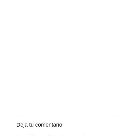
Deja tu comentario