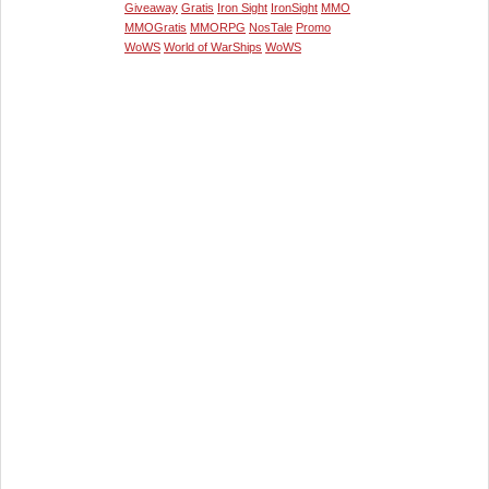
Giveaway
Gratis
Iron Sight
IronSight
MMO
MMOGratis
MMORPG
NosTale
Promo
WoWS
World of WarShips
WoWS