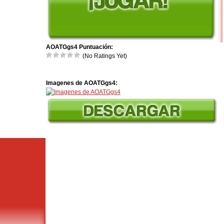
AOATGgs4 Puntuación:
(No Ratings Yet)
Imagenes de AOATGgs4: