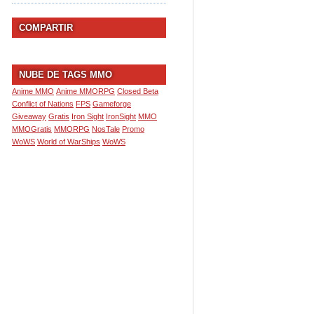
COMPARTIR
NUBE DE TAGS MMO
Anime MMO
Anime MMORPG
Closed Beta
Conflict of Nations
FPS
Gameforge
Giveaway
Gratis
Iron Sight
IronSight
MMO
MMOGratis
MMORPG
NosTale
Promo
WoWS
World of WarShips
WoWS