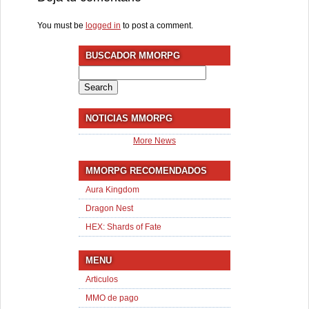
You must be
logged in
to post a comment.
BUSCADOR MMORPG
Search
for:
NOTICIAS MMORPG
More News
MMORPG RECOMENDADOS
Aura Kingdom
Dragon Nest
HEX: Shards of Fate
MENU
Articulos
MMO de pago