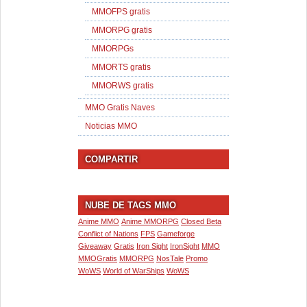
MMOFPS gratis
MMORPG gratis
MMORPGs
MMORTS gratis
MMORWS gratis
MMO Gratis Naves
Noticias MMO
COMPARTIR
NUBE DE TAGS MMO
Anime MMO
Anime MMORPG
Closed Beta
Conflict of Nations
FPS
Gameforge
Giveaway
Gratis
Iron Sight
IronSight
MMO
MMOGratis
MMORPG
NosTale
Promo
WoWS
World of WarShips
WoWS