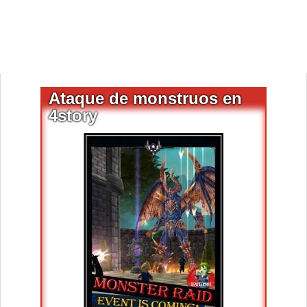
Ataque de monstruos en
4story