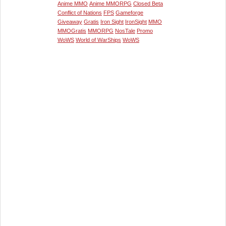
Anime MMO
Anime MMORPG
Closed Beta
Conflict of Nations
FPS
Gameforge
Giveaway
Gratis
Iron Sight
IronSight
MMO
MMOGratis
MMORPG
NosTale
Promo
WoWS
World of WarShips
WoWS