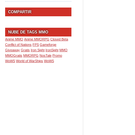
COMPARTIR
NUBE DE TAGS MMO
Anime MMO
Anime MMORPG
Closed Beta
Conflict of Nations
FPS
Gameforge
Giveaway
Gratis
Iron Sight
IronSight
MMO
MMOGratis
MMORPG
NosTale
Promo
WoWS
World of WarShips
WoWS