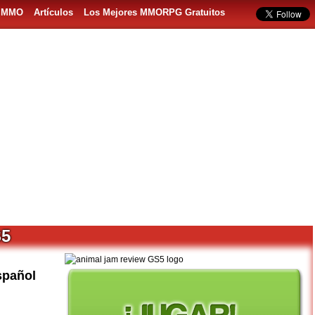
s MMO
Artículos
Los Mejores MMORPG Gratuitos
S5
spañol