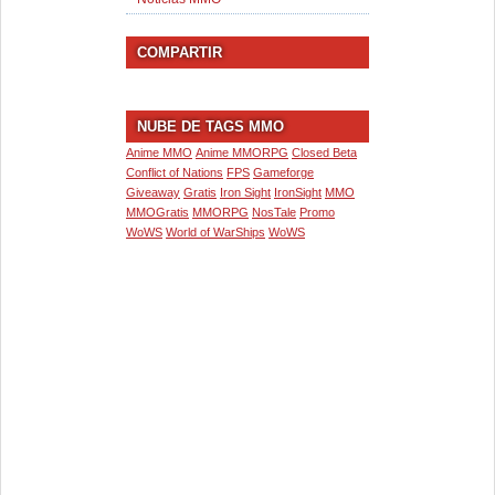
COMPARTIR
NUBE DE TAGS MMO
Anime MMO
Anime MMORPG
Closed Beta
Conflict of Nations
FPS
Gameforge
Giveaway
Gratis
Iron Sight
IronSight
MMO
MMOGratis
MMORPG
NosTale
Promo
WoWS
World of WarShips
WoWS