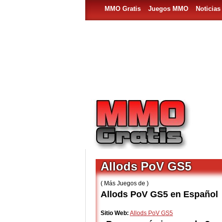
MMO Gratis
Juegos MMO
Noticia
Allods PoV GS5
( Más Juegos de )
Allods PoV GS5 en Español
Sitio Web:
Allods PoV GS5