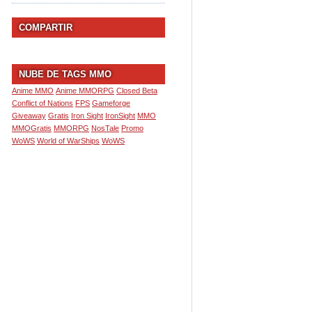
COMPARTIR
NUBE DE TAGS MMO
Anime MMO
Anime MMORPG
Closed Beta
Conflict of Nations
FPS
Gameforge
Giveaway
Gratis
Iron Sight
IronSight
MMO
MMOGratis
MMORPG
NosTale
Promo
WoWS
World of WarShips
WoWS