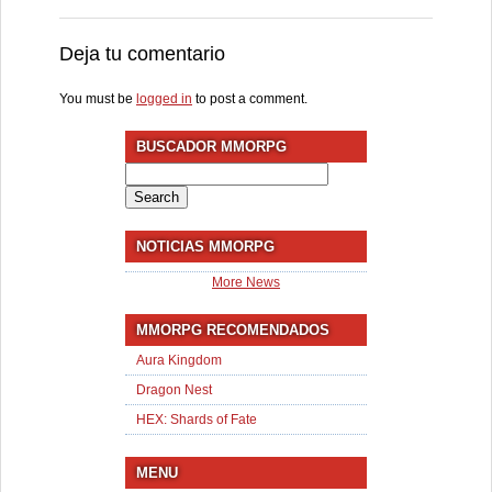
Deja tu comentario
You must be
logged in
to post a comment.
BUSCADOR MMORPG
Search
for:
NOTICIAS MMORPG
More News
MMORPG RECOMENDADOS
Aura Kingdom
Dragon Nest
HEX: Shards of Fate
MENU