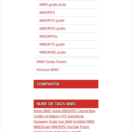
MMO gratis texto
MMOFPS
MMOFPS gratis
MMORPG gratis
MMORPGs
MMORTS gratis
MMORWS gratis
MMO Gratis Naves
Noticias MMO
COMPARTIR
NUBE DE TAGS MMO
Anime MMO
Anime MMORPG
Closed Beta
Conflict of Nations
FPS
Gameforge
Giveaway
Gratis
Iron Sight
IronSight
MMO
MMOGratis
MMORPG
NosTale
Promo