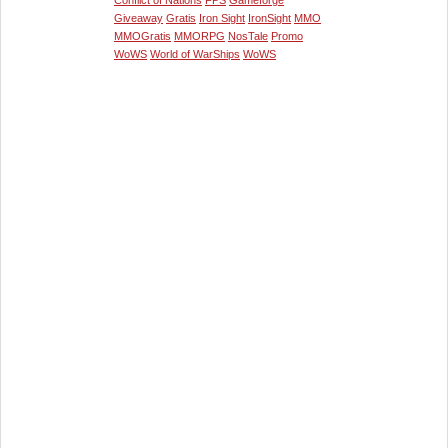
Conflict of Nations
FPS
Gameforge
Giveaway
Gratis
Iron Sight
IronSight
MMO
MMOGratis
MMORPG
NosTale
Promo
WoWS
World of WarShips
WoWS