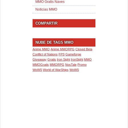
MMO Gratis Naves
Noticias MMO
COMPARTIR
NUBE DE TAGS MMO
Anime MMO
Anime MMORPG
Closed Beta
Conflict of Nations
FPS
Gameforge
Giveaway
Gratis
Iron Sight
IronSight
MMO
MMOGratis
MMORPG
NosTale
Promo
WoWS
World of WarShips
WoWS