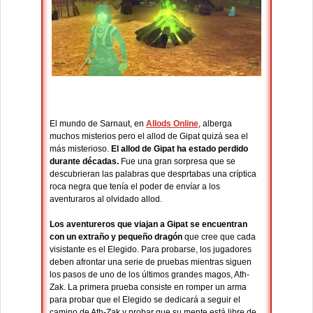
El mundo de Sarnaut, en
Allods Online
, alberga
muchos misterios pero el allod de Gipat quizá sea el
más misterioso.
El allod de Gipat ha estado perdido
durante décadas.
Fue una gran sorpresa que se
descubrieran las palabras que desprtabas una críptica
roca negra que tenía el poder de envíar a los
aventuraros al olvidado allod.
Los aventureros que viajan a Gipat se encuentran
con un extraño y pequeño dragón
que cree que cada
visistante es el Elegido. Para probarse, los jugadores
deben afrontar una serie de pruebas mientras siguen
los pasos de uno de los últimos grandes magos, Ath-
Zak. La primera prueba consiste en romper un arma
para probar que el Elegido se dedicará a seguir el
camino de Ath-Zak y probar que su mente está libre de