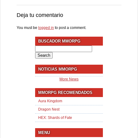
Deja tu comentario
You must be
logged in
to post a comment.
BUSCADOR MMORPG
Search
for:
NOTICIAS MMORPG
More News
MMORPG RECOMENDADOS
Aura Kingdom
Dragon Nest
HEX: Shards of Fate
MENU