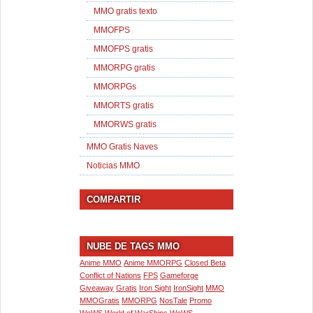
MMO gratis texto
MMOFPS
MMOFPS gratis
MMORPG gratis
MMORPGs
MMORTS gratis
MMORWS gratis
MMO Gratis Naves
Noticias MMO
COMPARTIR
NUBE DE TAGS MMO
Anime MMO
Anime MMORPG
Closed Beta
Conflict of Nations
FPS
Gameforge
Giveaway
Gratis
Iron Sight
IronSight
MMO
MMOGratis
MMORPG
NosTale
Promo