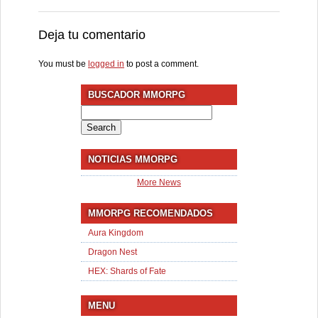
Deja tu comentario
You must be
logged in
to post a comment.
BUSCADOR MMORPG
Search
for:
NOTICIAS MMORPG
More News
MMORPG RECOMENDADOS
Aura Kingdom
Dragon Nest
HEX: Shards of Fate
MENU