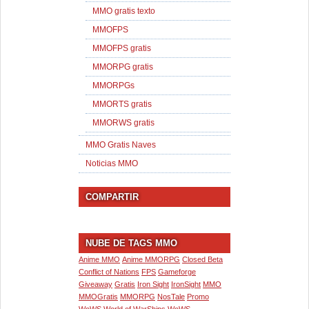
MMO gratis texto
MMOFPS
MMOFPS gratis
MMORPG gratis
MMORPGs
MMORTS gratis
MMORWS gratis
MMO Gratis Naves
Noticias MMO
COMPARTIR
NUBE DE TAGS MMO
Anime MMO
Anime MMORPG
Closed Beta
Conflict of Nations
FPS
Gameforge
Giveaway
Gratis
Iron Sight
IronSight
MMO
MMOGratis
MMORPG
NosTale
Promo