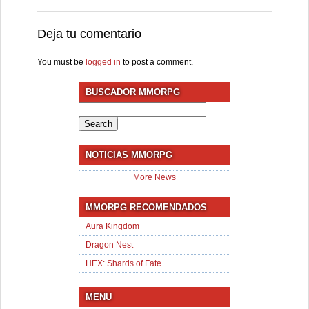
Deja tu comentario
You must be
logged in
to post a comment.
BUSCADOR MMORPG
Search
for:
NOTICIAS MMORPG
More News
MMORPG RECOMENDADOS
Aura Kingdom
Dragon Nest
HEX: Shards of Fate
MENU