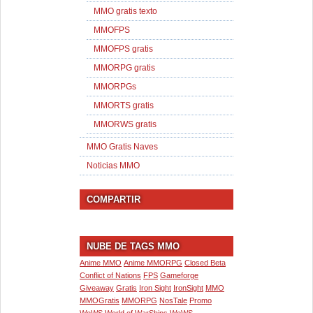
MMO gratis texto
MMOFPS
MMOFPS gratis
MMORPG gratis
MMORPGs
MMORTS gratis
MMORWS gratis
MMO Gratis Naves
Noticias MMO
COMPARTIR
NUBE DE TAGS MMO
Anime MMO
Anime MMORPG
Closed Beta
Conflict of Nations
FPS
Gameforge
Giveaway
Gratis
Iron Sight
IronSight
MMO
MMOGratis
MMORPG
NosTale
Promo