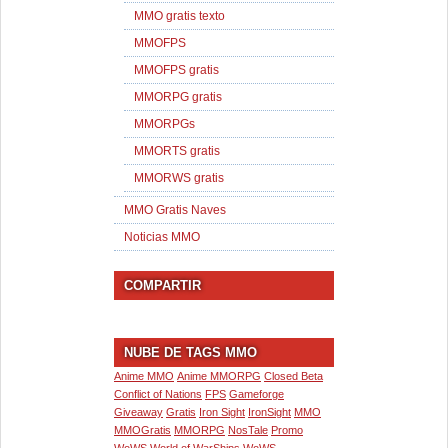
MMO gratis texto
MMOFPS
MMOFPS gratis
MMORPG gratis
MMORPGs
MMORTS gratis
MMORWS gratis
MMO Gratis Naves
Noticias MMO
COMPARTIR
NUBE DE TAGS MMO
Anime MMO
Anime MMORPG
Closed Beta
Conflict of Nations
FPS
Gameforge
Giveaway
Gratis
Iron Sight
IronSight
MMO
MMOGratis
MMORPG
NosTale
Promo