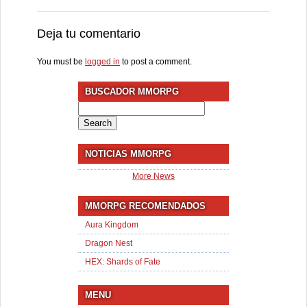
Deja tu comentario
You must be
logged in
to post a comment.
BUSCADOR MMORPG
Search
for:
NOTICIAS MMORPG
More News
MMORPG RECOMENDADOS
Aura Kingdom
Dragon Nest
HEX: Shards of Fate
MENU