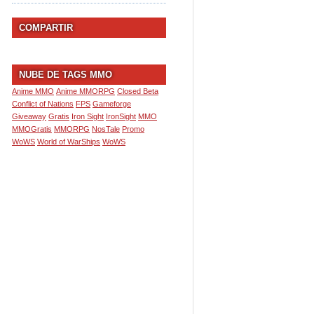
COMPARTIR
NUBE DE TAGS MMO
Anime MMO
Anime MMORPG
Closed Beta
Conflict of Nations
FPS
Gameforge
Giveaway
Gratis
Iron Sight
IronSight
MMO
MMOGratis
MMORPG
NosTale
Promo
WoWS
World of WarShips
WoWS