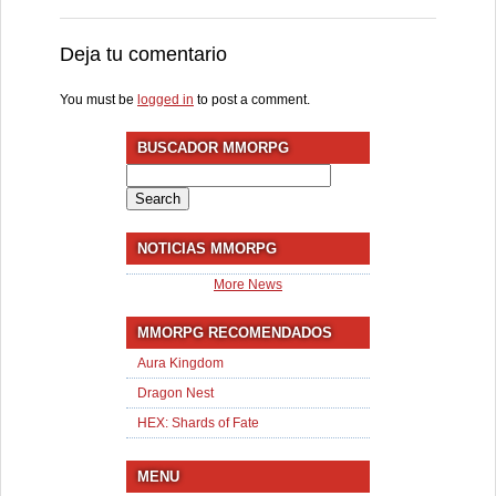
Deja tu comentario
You must be
logged in
to post a comment.
BUSCADOR MMORPG
Search
for:
NOTICIAS MMORPG
More News
MMORPG RECOMENDADOS
Aura Kingdom
Dragon Nest
HEX: Shards of Fate
MENU