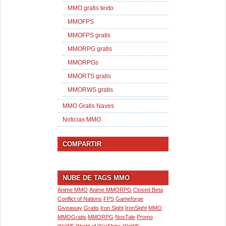
MMO gratis texto
MMOFPS
MMOFPS gratis
MMORPG gratis
MMORPGs
MMORTS gratis
MMORWS gratis
MMO Gratis Naves
Noticias MMO
COMPARTIR
NUBE DE TAGS MMO
Anime MMO
Anime MMORPG
Closed Beta
Conflict of Nations
FPS
Gameforge
Giveaway
Gratis
Iron Sight
IronSight
MMO
MMOGratis
MMORPG
NosTale
Promo