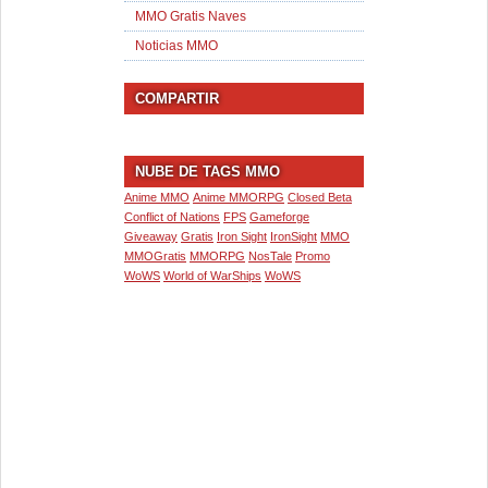
MMO Gratis Naves
Noticias MMO
COMPARTIR
NUBE DE TAGS MMO
Anime MMO
Anime MMORPG
Closed Beta
Conflict of Nations
FPS
Gameforge
Giveaway
Gratis
Iron Sight
IronSight
MMO
MMOGratis
MMORPG
NosTale
Promo
WoWS
World of WarShips
WoWS