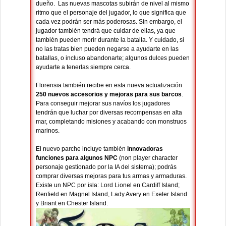
dueño. Las nuevas mascotas subirán de nivel al mismo
ritmo que el personaje del jugador, lo que significa que
cada vez podrán ser más poderosas. Sin embargo, el
jugador también tendrá que cuidar de ellas, ya que
también pueden morir durante la batalla. Y cuidado, si
no las tratas bien pueden negarse a ayudarte en las
batallas, o incluso abandonarte; algunos dulces pueden
ayudarte a tenerlas siempre cerca.
Florensia también recibe en esta nueva actualización
250 nuevos accesorios y mejoras para sus barcos
.
Para conseguir mejorar sus navíos los jugadores
tendrán que luchar por diversas recompensas en alta
mar, completando misiones y acabando con monstruos
marinos.
El nuevo parche incluye también
innovadoras
funciones para algunos NPC
(non player character
personaje gestionado por la IA del sistema); podrás
comprar diversas mejoras para tus armas y armaduras.
Existe un NPC por isla: Lord Lionel en Cardiff Island;
Renfield en Magnel Island, Lady Avery en Exeter Island
y Briant en Chester Island.