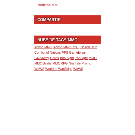
Noticias MMO
COMPARTIR
NUBE DE TAGS MMO
Anime MMO
Anime MMORPG
Closed Beta
Conflict of Nations
FPS
Gameforge
Giveaway
Gratis
Iron Sight
IronSight
MMO
MMOGratis
MMORPG
NosTale
Promo
WoWS
World of WarShips
WoWS