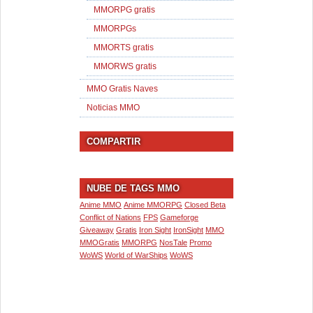
MMORPG gratis
MMORPGs
MMORTS gratis
MMORWS gratis
MMO Gratis Naves
Noticias MMO
COMPARTIR
NUBE DE TAGS MMO
Anime MMO
Anime MMORPG
Closed Beta
Conflict of Nations
FPS
Gameforge
Giveaway
Gratis
Iron Sight
IronSight
MMO
MMOGratis
MMORPG
NosTale
Promo
WoWS
World of WarShips
WoWS