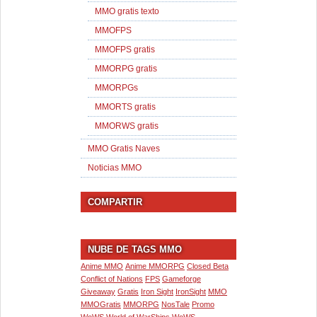
MMO gratis texto
MMOFPS
MMOFPS gratis
MMORPG gratis
MMORPGs
MMORTS gratis
MMORWS gratis
MMO Gratis Naves
Noticias MMO
COMPARTIR
NUBE DE TAGS MMO
Anime MMO
Anime MMORPG
Closed Beta
Conflict of Nations
FPS
Gameforge
Giveaway
Gratis
Iron Sight
IronSight
MMO
MMOGratis
MMORPG
NosTale
Promo