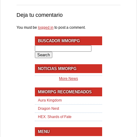
Deja tu comentario
You must be
logged in
to post a comment.
BUSCADOR MMORPG
Search
for:
NOTICIAS MMORPG
More News
MMORPG RECOMENDADOS
Aura Kingdom
Dragon Nest
HEX: Shards of Fate
MENU