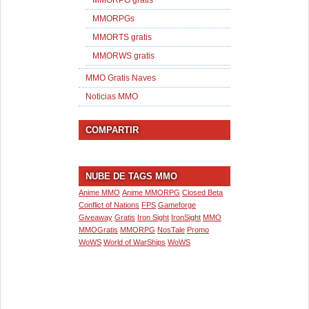
MMORPG gratis
MMORPGs
MMORTS gratis
MMORWS gratis
MMO Gratis Naves
Noticias MMO
COMPARTIR
NUBE DE TAGS MMO
Anime MMO
Anime MMORPG
Closed Beta
Conflict of Nations
FPS
Gameforge
Giveaway
Gratis
Iron Sight
IronSight
MMO
MMOGratis
MMORPG
NosTale
Promo
WoWS
World of WarShips
WoWS