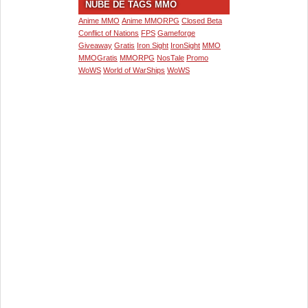
NUBE DE TAGS MMO
Anime MMO
Anime MMORPG
Closed Beta
Conflict of Nations
FPS
Gameforge
Giveaway
Gratis
Iron Sight
IronSight
MMO
MMOGratis
MMORPG
NosTale
Promo
WoWS
World of WarShips
WoWS