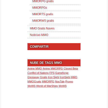
MMORPG gratis
MMORPGs
MMORTS gratis
MMORWS gratis
MMO Gratis Naves
Noticias MMO
COMPARTIR
NUBE DE TAGS MMO
Anime MMO
Anime MMORPG
Closed Beta
Conflict of Nations
FPS
Gameforge
Giveaway
Gratis
Iron Sight
IronSight
MMO
MMOGratis
MMORPG
NosTale
Promo
WoWS
World of WarShips
WoWS