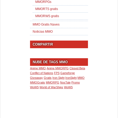
MMORPGs
MMORTS gratis
MMORWS gratis
MMO Gratis Naves
Noticias MMO
COMPARTIR
NUBE DE TAGS MMO
Anime MMO
Anime MMORPG
Closed Beta
Conflict of Nations
FPS
Gameforge
Giveaway
Gratis
Iron Sight
IronSight
MMO
MMOGratis
MMORPG
NosTale
Promo
WoWS
World of WarShips
WoWS