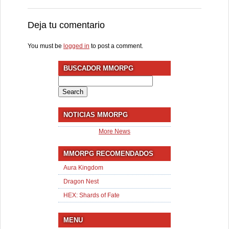
Deja tu comentario
You must be
logged in
to post a comment.
BUSCADOR MMORPG
Search
for:
NOTICIAS MMORPG
More News
MMORPG RECOMENDADOS
Aura Kingdom
Dragon Nest
HEX: Shards of Fate
MENU