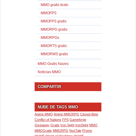
MMO gratis texto
MMOFPS
MMOFPS gratis
MMORPG gratis
MMORPGs
MMORTS gratis
MMORWS gratis
MMO Gratis Naves
Noticias MMO
COMPARTIR
NUBE DE TAGS MMO
Anime MMO
Anime MMORPG
Closed Beta
Conflict of Nations
FPS
Gameforge
Giveaway
Gratis
Iron Sight
IronSight
MMO
MMOGratis
MMORPG
NosTale
Promo