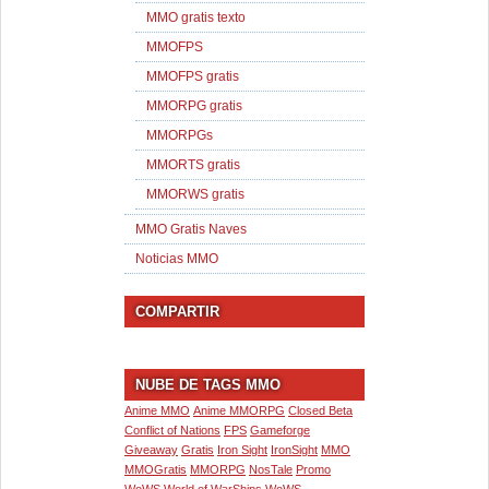
MMO gratis texto
MMOFPS
MMOFPS gratis
MMORPG gratis
MMORPGs
MMORTS gratis
MMORWS gratis
MMO Gratis Naves
Noticias MMO
COMPARTIR
NUBE DE TAGS MMO
Anime MMO
Anime MMORPG
Closed Beta
Conflict of Nations
FPS
Gameforge
Giveaway
Gratis
Iron Sight
IronSight
MMO
MMOGratis
MMORPG
NosTale
Promo