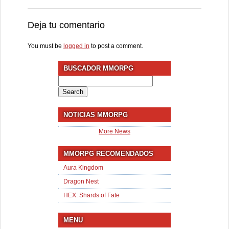
Deja tu comentario
You must be
logged in
to post a comment.
BUSCADOR MMORPG
Search
for:
NOTICIAS MMORPG
More News
MMORPG RECOMENDADOS
Aura Kingdom
Dragon Nest
HEX: Shards of Fate
MENU