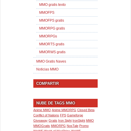
MMO gratis texto
MMOFPS
MMOFPS gratis
MMORPG gratis
MMORPGs
MMORTS gratis
MMORWS gratis
MMO Gratis Naves
Noticias MMO
COMPARTIR
NUBE DE TAGS MMO
Anime MMO
Anime MMORPG
Closed Beta
Conflict of Nations
FPS
Gameforge
Giveaway
Gratis
Iron Sight
IronSight
MMO
MMOGratis
MMORPG
NosTale
Promo