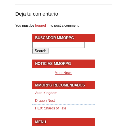
Deja tu comentario
You must be
logged in
to post a comment.
BUSCADOR MMORPG
Search
for:
NOTICIAS MMORPG
More News
MMORPG RECOMENDADOS
Aura Kingdom
Dragon Nest
HEX: Shards of Fate
MENU