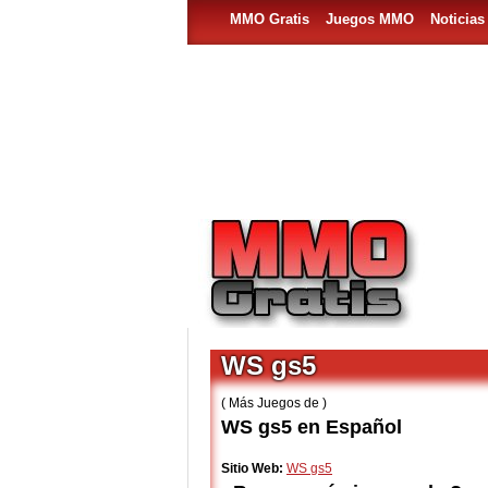
MMO Gratis
Juegos MMO
Noticia
WS gs5
( Más Juegos de )
WS gs5 en Español
Sitio Web:
WS gs5