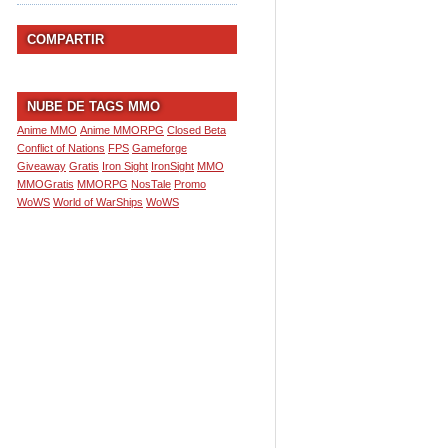
COMPARTIR
NUBE DE TAGS MMO
Anime MMO
Anime MMORPG
Closed Beta
Conflict of Nations
FPS
Gameforge
Giveaway
Gratis
Iron Sight
IronSight
MMO
MMOGratis
MMORPG
NosTale
Promo
WoWS
World of WarShips
WoWS